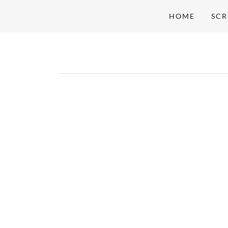
HOME
SCR
Home
Screen Print
Embroidery
Patches
SHOP
PROMO ITEMS